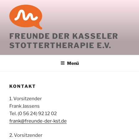
Zum
Inhalt
springen
FREUNDE DER KASSELER
STOTTERTHERAPIE E.V.
Menü
KONTAKT
1. Vorsitzender
Frank Jassens
Tel. (0 56 24) 92 12 02
frank@freunde-der-kst.de
2. Vorsitzender